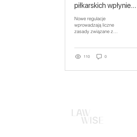
piłkarskich wpłynie
FIFA Football Agent
Nowe regulacje
Regulations?
wprowadzają liczne
zasady związane z
wynagrodzeniem agenta
piłkarskiego.
Maksymalna prowizja
należna agentowi wynosi
110
0
5%.