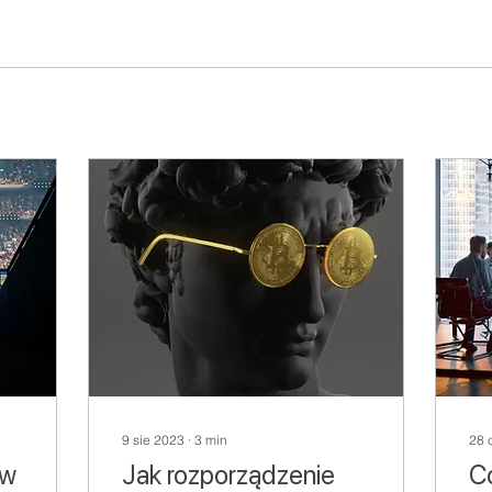
9 sie 2023
∙
3
min
28 
ów
Jak rozporządzenie
C