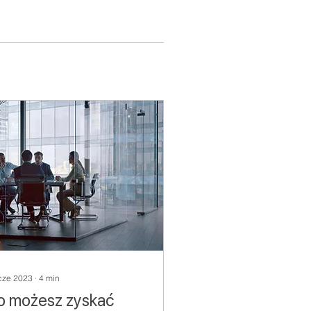
cze 2023
∙
4
min
o możesz zyskać