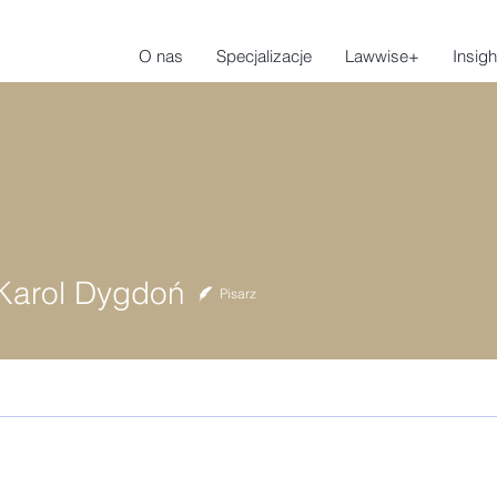
O nas
Specjalizacje
Lawwise+
Insigh
Karol Dygdoń
Pisarz