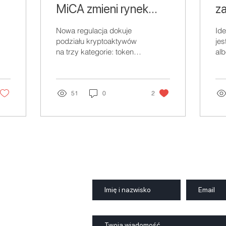
MiCA zmieni rynek
za
kryptoaktywów?
r
Nowa regulacja dokuje
Ide
podziału kryptoaktywów
jes
na trzy kategorie: tokeny
alb
powiązane z aktywami
ro
(ARTs - asset-referenced
po
tokens), tokeny...
tr
51
0
2