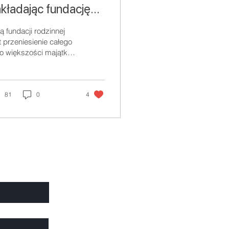
kładając fundację
odzinną?
ą fundacji rodzinnej
t przeniesienie całego
o większości majątku
dzinnego celem jego
mnażania i planowania
ansferów międzypok
81
0
4