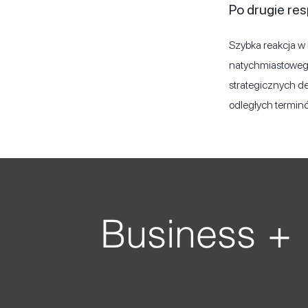
Po drugie r
Szybka reakcja w
natychmiastowego
strategicznych de
odległych termin
Business +