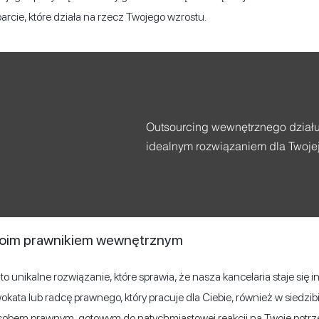
cie, które działa na rzecz Twojego wzrostu.
Outsourcing wewnętrznego dział
idealnym rozwiązaniem dla Twojej 
oim prawnikiem wewnętrznym
to unikalne rozwiązanie, które sprawia, że nasza kancelaria staje się 
kata lub radcę prawnego, który pracuje dla Ciebie, również w siedzibi
bem prawnym, gotowym do natychmiastowej reakcji na Twoje potrzeb