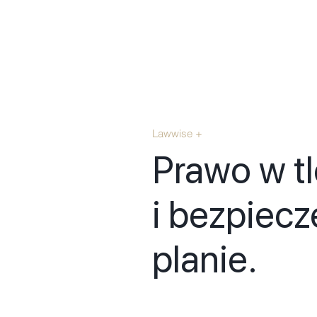
Lawwise +
Prawo w t
i bezpiec
planie.