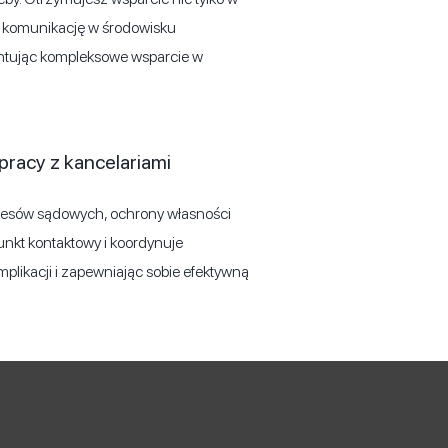
ną komunikację w środowisku
ntując kompleksowe wsparcie w
pracy z kancelariami
ocesów sądowych, ochrony własności
unkt kontaktowy i koordynuje
likacji i zapewniając sobie efektywną