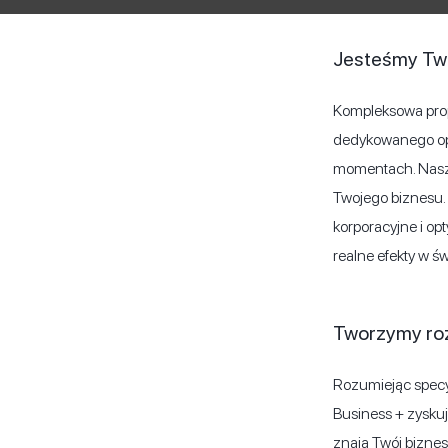
Jesteśmy Tw
Kompleksowa propo
dedykowanego opie
momentach. Nasz z
Twojego biznesu.
korporacyjne i opt
realne efekty w św
Tworzymy rozw
Rozumiejąc specyf
Business + zyskuj
znają Twój biznes