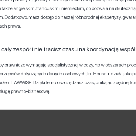
le także angielskim, francuskim i niemieckim, co pozwala na skutecz
 Dodatkowo, masz dostęp do naszej różnorodnej ekspertyzy, gwara
ach prawa.
cały zespół i nie tracisz czasu na koordynację współ
by prawnicze wymagają specjalistycznej wiedzy, np. w obszarach pr
y przepisów dotyczących danych osobowych, In-House + działa jako p
połem LAWWISE. Dzięki temu oszczędzasz czas, unikając zbędnej komp
sługę prawno-biznesową.