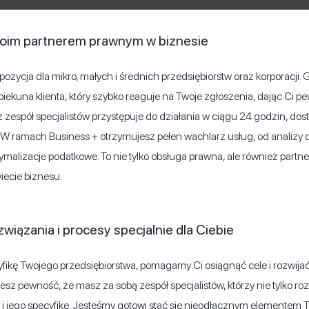
oim partnerem prawnym w biznesie
zycja dla mikro, małych i średnich przedsiębiorstw oraz korporacji
kuna klienta, który szybko reaguje na Twoje zgłoszenia, dając Ci p
espół specjalistów przystępuje do działania w ciągu 24 godzin, dosto
 W ramach Business + otrzymujesz pełen wachlarz usług, od analiz
ymalizacje podatkowe. To nie tylko obsługa prawna, ale również partner
iecie biznesu.
iązania i procesy specjalnie dla Ciebie
ikę Twojego przedsiębiorstwa, pomagamy Ci osiągnąć cele i rozwijać 
esz pewność, że masz za sobą zespół specjalistów, którzy nie tylko ro
 i jego specyfikę. Jesteśmy gotowi stać się nieodłącznym elementem 