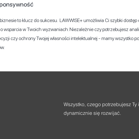
esponsywność
 biznesie to klucz do sukcesu. LAWWISE+ umożliwia Ci szybki dostęp
 wsparcia w Twoich wyzwaniach. Niezależnie czy potrzebujesz ana
cyzji czy ochrony Twojej własności intelektualnej - mamy wszystko p
ów.
Wszystko, czego potrzebujesz Ty i
dynamicznie się rozwijać.