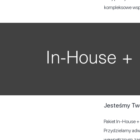
kompleksowe wspar
In-House +
Jesteśmy Tw
Pakiet In-House + 
Przydzielamy adwo
wewnętrznym zaso