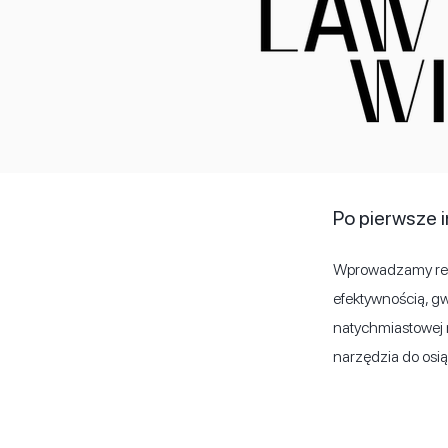
Po pierwsze 
Wprowadzamy rewo
efektywnością, gw
natychmiastowej r
narzędzia do osi