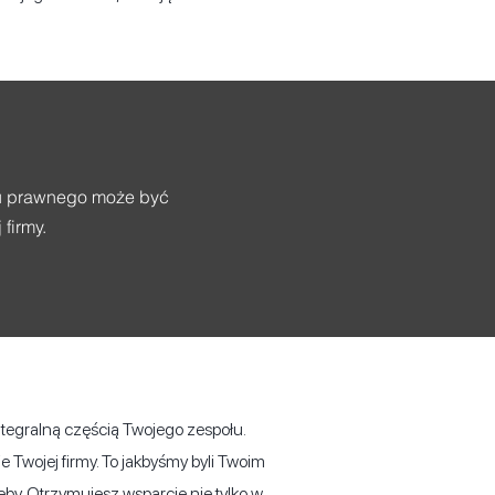
u prawnego może być
firmy.
integralną częścią Twojego zespołu.
e Twojej firmy. To jakbyśmy byli Twoim
y. Otrzymujesz wsparcie nie tylko w