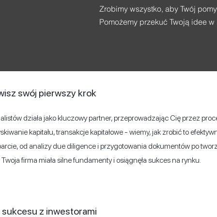
Zrobimy wszystko, aby Twój pomys
Pomożemy przekuć Twoją idee w d
wisz swój pierwszy krok
alistów działa jako kluczowy partner, przeprowadzając Cię przez proce
skiwanie kapitału, transakcje kapitałowe - wiemy, jak zrobić to efekty
rcie, od analizy due diligence i przygotowania dokumentów po twor
y Twoja firma miała silne fundamenty i osiągnęła sukces na rynku.
o sukcesu z inwestorami