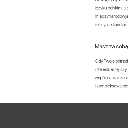
języku polskim, a
międzynarodowym.
różnych dziedzin
Masz za sobą 
Gdy Twoje potrze
intelektualnej cz
współpracę z zes
i kompleksową ob