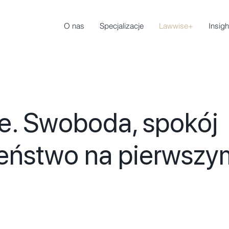
O nas
Specjalizacje
Lawwise+
Insigh
le. Swoboda, spokój
zeństwo na pierwszy