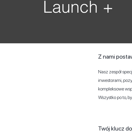
Launch +
Z nami posta
Nasz zespół specj
inwestorami, pozy
kompleksowe wspa
Wszystko po to, b
Twój klucz d