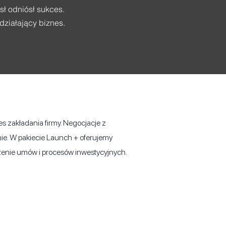
ł odniósł sukces.
ziałający biznes.
s zakładania firmy. Negocjacje z
wnie. W pakiecie Launch + oferujemy
zenie umów i procesów inwestycyjnych.