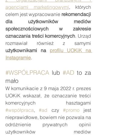
agencjami marketingowymi
, których 
celem jest wypracowanie
 rekomendacji 
dla użytkowników mediów 
społecznościowych w zakresie 
oznaczania treści komercyjnych
. Urząd 
rozmawiał również z samymi
użytkownikami na 
profilu UOKiK na 
Instagramie
.
#WSPÓŁPRACA
 lub 
#AD
 to za 
mało
W komunikacie z 9 maja 2022 r. prezes 
UOKiK wskazał, że oznaczanie treści 
komercyjnych hasztagami 
#współpraca
, 
#ad
 czy 
#promo
 jest 
nieprawidłowe, bowiem nie pozwala na 
odróżnienie prywatnych opinii 
użytkowników mediów 