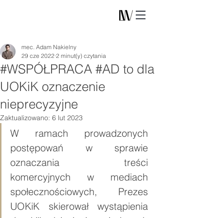
mec. Adam Nakielny
29 cze 2022
2 minut(y) czytania
#WSPÓŁPRACA #AD to dla
UOKiK oznaczenie
nieprecyzyjne
Zaktualizowano:
6 lut 2023
W ramach prowadzonych 
postępowań w sprawie 
oznaczania treści 
komercyjnych w mediach 
społecznościowych, Prezes 
UOKiK skierował wystąpienia 