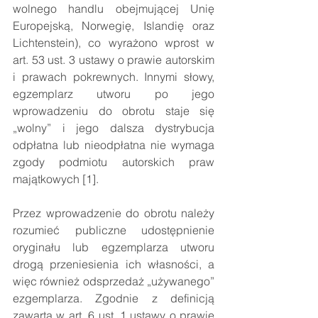
wolnego handlu obejmującej Unię 
Europejską, Norwegię, Islandię oraz 
Lichtenstein), co wyrażono wprost w 
art. 53 ust. 3 ustawy o prawie autorskim 
i prawach pokrewnych. Innymi słowy, 
egzemplarz utworu po jego 
wprowadzeniu do obrotu staje się 
„wolny” i jego dalsza dystrybucja 
odpłatna lub nieodpłatna nie wymaga 
zgody podmiotu autorskich praw 
majątkowych [1]. 
Przez wprowadzenie do obrotu należy 
rozumieć publiczne udostępnienie 
oryginału lub egzemplarza utworu 
drogą przeniesienia ich własności, a 
więc również odsprzedaż „używanego” 
ezgemplarza. Zgodnie z definicją 
zawartą w art. 6 ust. 1 ustawy o prawie 