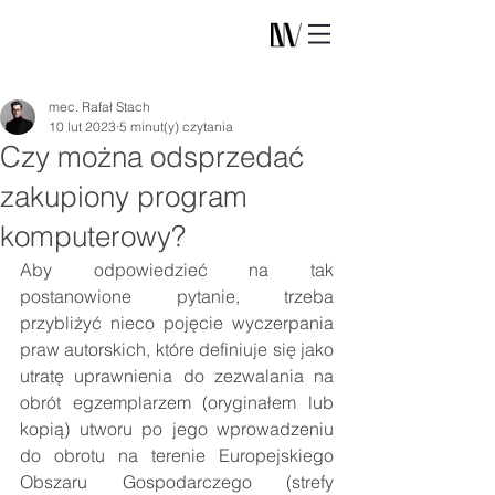
mec. Rafał Stach
10 lut 2023
5 minut(y) czytania
Czy można odsprzedać
zakupiony program
komputerowy?
Aby odpowiedzieć na tak 
postanowione pytanie, trzeba 
przybliżyć nieco pojęcie wyczerpania 
praw autorskich, które definiuje się jako 
utratę uprawnienia do zezwalania na 
obrót egzemplarzem (oryginałem lub 
kopią) utworu po jego wprowadzeniu 
do obrotu na terenie Europejskiego 
Obszaru Gospodarczego (strefy 