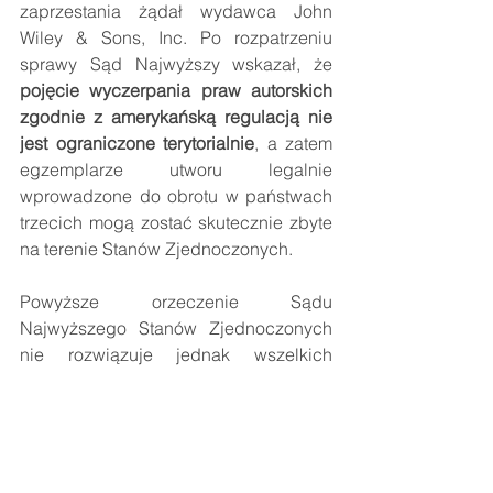
zaprzestania żądał wydawca John 
Wiley & Sons, Inc. Po rozpatrzeniu 
sprawy Sąd Najwyższy wskazał, że 
pojęcie wyczerpania praw autorskich 
zgodnie z amerykańską regulacją nie 
jest ograniczone terytorialnie
, a zatem 
egzemplarze utworu legalnie 
wprowadzone do obrotu w państwach 
trzecich mogą zostać skutecznie zbyte 
na terenie Stanów Zjednoczonych.
Powyższe orzeczenie Sądu 
Najwyższego Stanów Zjednoczonych 
nie rozwiązuje jednak wszelkich 
wątpliwości, bowiem amerykańskie 
prawo autorskie wyraźnie zabrania 
stosowania instytucji wyczerpania praw 
autorskich w odniesieniu do 
podmiotów korzystających z programu 