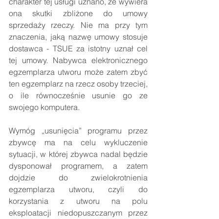
charakter tej usługi uznano, że wywiera 
ona skutki zbliżone do umowy 
sprzedaży rzeczy. Nie ma przy tym 
znaczenia, jaką nazwę umowy stosuje 
dostawca - TSUE za istotny uznał cel 
tej umowy. Nabywca elektronicznego 
egzemplarza utworu może zatem zbyć 
ten egzemplarz na rzecz osoby trzeciej, 
o ile równocześnie usunie go ze 
swojego komputera.
Wymóg „usunięcia” programu przez 
zbywcę ma na celu wykluczenie 
sytuacji, w której zbywca nadal będzie 
dysponował programem, a zatem 
dojdzie do zwielokrotnienia 
egzemplarza utworu, czyli do 
korzystania z utworu na polu 
eksploatacji niedopuszczanym przez 