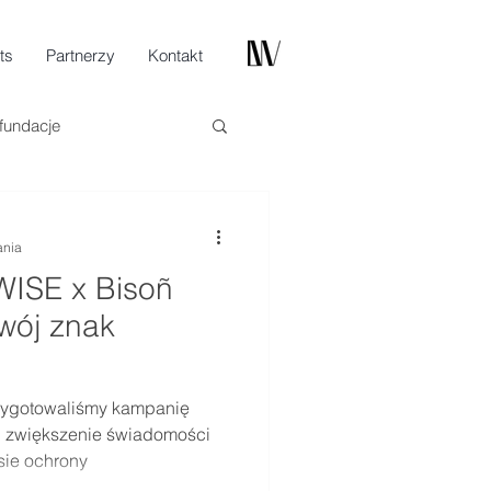
ts
Partnerzy
Kontakt
fundacje
ania
ISE x Bisoñ
swój znak
rzygotowaliśmy kampanię
u zwiększenie świadomości
sie ochrony