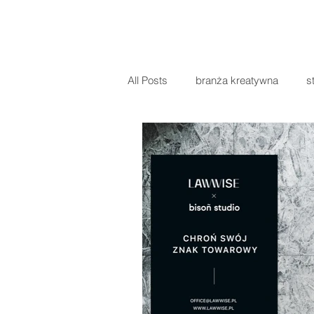
All Posts
branża kreatywna
s
prawo sportowe