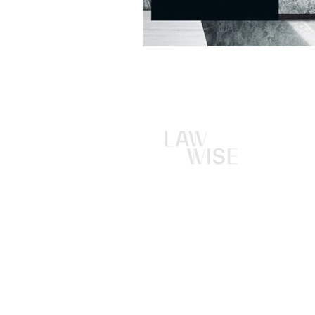
Rondo ONZ 1
00-124 Warszawa
Opolska 110
31-323 Kraków
(+48) 601 539 564
(+48) 519 511 422