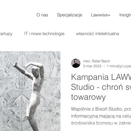
O nas
Specjalizacje
Lawwise+
Insigh
tartupy
IT i nowe technologie
własność intelektualna
mec. Rafał Stach
5 mar 2022
1 minut(y) czyt
Kampania LAWW
Studio - chroń 
towarowy
Wspólnie z Bisoñ Studio, p
informacyjną mającą na cel
środowiska biznesu w zakre