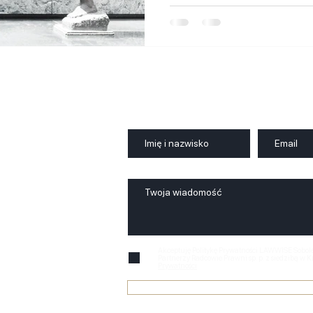
Akceptuję Politykę Prywatności LAWWISE Sobol
Partnerzy Radcowie Prawni sp. p. z siedzibą w K
Prywatności
Wyślij