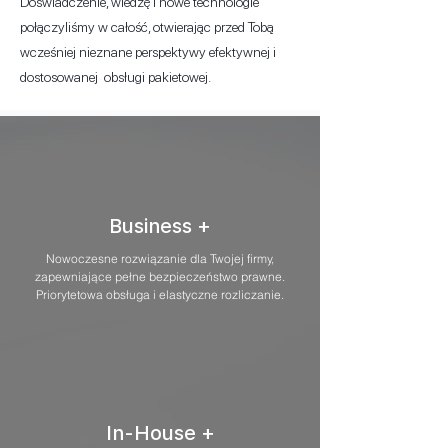
Doświadczenie, wiedzę i nowe technologie
połączyliśmy w całość, otwierając przed Tobą
wcześniej nieznane perspektywy efektywnej i
dostosowanej obsługi pakietowej.
Business +
Nowoczesne rozwiązanie dla Twojej firmy,
zapewniające pełne bezpieczeństwo prawne.
Priorytetowa obsługa i elastyczne rozliczanie.
In-House +