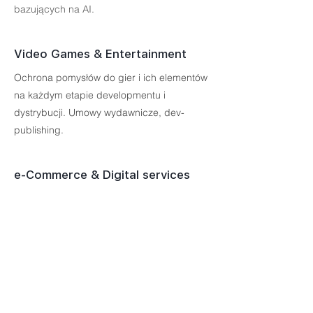
bazujących na AI.
Video Games & Entertainment
Ochrona pomysłów do gier i ich elementów
na każdym etapie developmentu i
dystrybucji. Umowy wydawnicze, dev-
publishing.
e-Commerce & Digital services
Regulaminy i Polityki Prywatności, audyty
serwisów i sklepów internetowych,
marketing w internecie, prawo
konsumenckie.
Spory sądowe i arbitraż